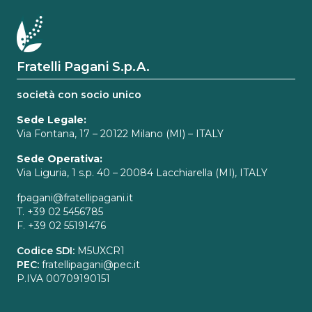
Fratelli Pagani S.p.A.
società con socio unico
Sede Legale:
Via Fontana, 17 – 20122 Milano (MI) – ITALY
Sede Operativa:
Via Liguria, 1 s.p. 40 – 20084 Lacchiarella (MI), ITALY
fpagani@fratellipagani.it
T. +39 02 5456785
F. +39 02 55191476
Codice SDI:
M5UXCR1
PEC:
fratellipagani@pec.it
P.IVA 00709190151