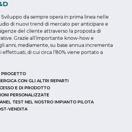
R&D
 e Sviluppo da sempre opera in prima linea nelle
studio di nuovi trend di mercato per anticipare e
esigenze del cliente attraverso la proposta di
vative. Grazie all’importante know-how e
negli anni, mediamente, su base annua incrementa
 effettuati, di cui circa l’80% viene portato a
L PROGETTO
ERGICA CON GLI ALTRI REPARTI
OCESSO E DI PRODOTTO
IONI PERSONALIZZATE
 PANEL TEST NEL NOSTRO IMPIANTO PILOTA
OST-VENDITA