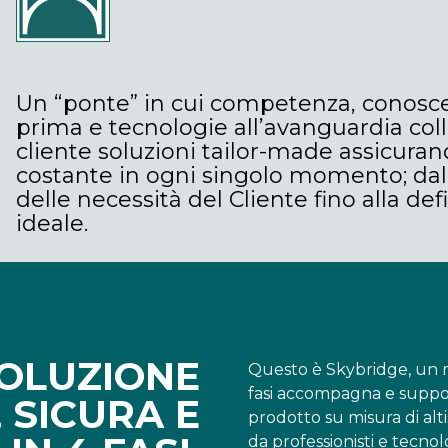
Un “ponte” in cui competenza, conosc
prima e tecnologie all’avanguardia coll
cliente soluzioni tailor-made assicura
costante in ogni singolo momento; da
delle necessità del Cliente fino alla de
ideale.
SOLUZIONE
Questo è Skybridge, un m
fasi accompagna e support
 SICURA E
prodotto su misura di alt
da professionisti e tecnol