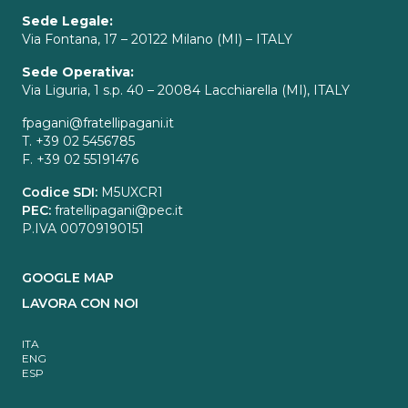
Sede Legale:
Via Fontana, 17 – 20122 Milano (MI) – ITALY
Sede Operativa:
Via Liguria, 1 s.p. 40 – 20084 Lacchiarella (MI), ITALY
fpagani@fratellipagani.it
T. +39 02 5456785
F. +39 02 55191476
Codice SDI:
M5UXCR1
PEC:
fratellipagani@pec.it
P.IVA 00709190151
GOOGLE MAP
LAVORA CON NOI
ITA
ENG
ESP